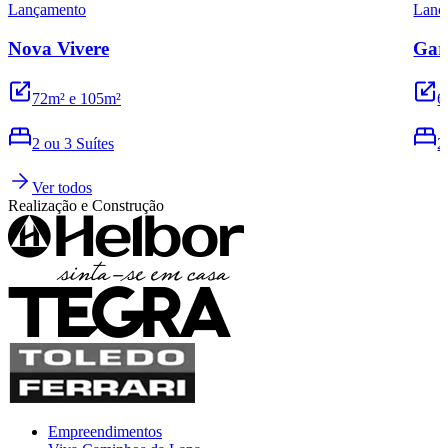
Lançamento
Lanç
Nova Vivere
Gar
72m² e 105m²
6
2 ou 3 Suítes
2
Ver todos
Realização e Construção
Empreendimentos